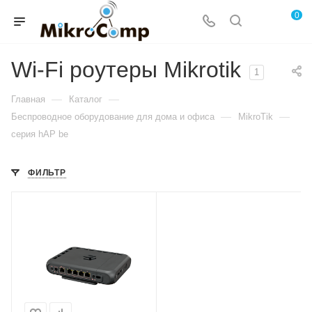
0
Wi-Fi роутеры Mikrotik
1
—
—
Главная
Каталог
—
—
Беспроводное оборудование для дома и офиса
MikroTik
серия hAP be
ФИЛЬТР
Проводные,
оптические
интерфейсы
5x2.5Gigabit
Wi-Fi интерфейсы
Три: 2.4 ГГц
802.11b/g/n/ax/be