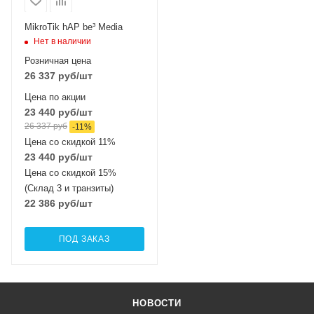
MIMO2x2 + 5 ГГц
a/n/ac/ax/be 2x2 + 6
MikroTik hAP be³ Media
ГГц ax/be 2x2
Нет в наличии
Розничная цена
26 337
руб
/шт
Цена по акции
23 440
руб
/шт
26 337
руб
-
11
%
Цена со скидкой 11%
23 440
руб
/шт
Цена со скидкой 15%
(Склад 3 и транзиты)
22 386
руб
/шт
ПОД ЗАКАЗ
НОВОСТИ