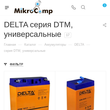
0
DELTA серия DTM,
универсальные
17
—
—
—
—
Главная
Каталог
Аккумуляторы
DELTA
серия DTM, универсальные
ФИЛЬТР