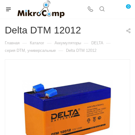
0
Delta DTM 12012
—
—
—
—
Главная
Каталог
Аккумуляторы
DELTA
—
серия DTM, универсальные
Delta DTM 12012