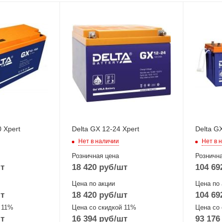
 Xpert
Delta GX 12-24 Xpert
Delta G
Нет в наличии
Нет в 
Розничная цена
Рознична
т
18 420
руб
/шт
104 69
Цена по акции
Цена по 
т
18 420
руб
/шт
104 69
 11%
Цена со скидкой 11%
Цена со
т
16 394
руб
/шт
93 176