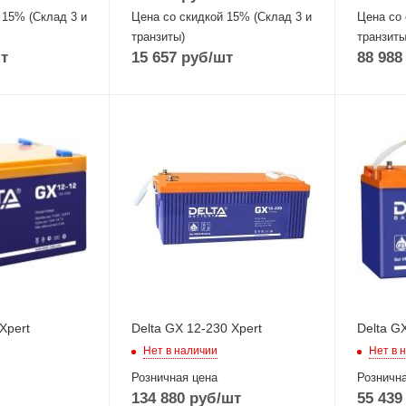
 15% (Склад 3 и
Цена со скидкой 15% (Склад 3 и
Цена со 
транзиты)
транзиты
т
15 657
руб
/шт
88 988
Xpert
Delta GX 12-230 Xpert
Delta G
Нет в наличии
Нет в 
Розничная цена
Рознична
134 880
руб
/шт
55 439