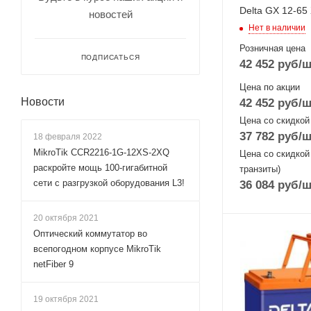
Delta GX 12-65 
новостей
Нет в наличии
Розничная цена
ПОДПИСАТЬСЯ
42 452
руб
/ш
Цена по акции
Новости
42 452
руб
/ш
Цена со скидкой
37 782
руб
/ш
18 февраля 2022
MikroTik CCR2216-1G-12XS-2XQ
Цена со скидкой
раскройте мощь 100-гигабитной
транзиты)
сети с разгрузкой оборудования L3!
36 084
руб
/ш
20 октября 2021
Оптический коммутатор во
всепогодном корпусе MikroTik
netFiber 9
19 октября 2021