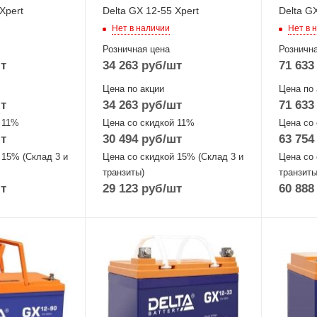
Xpert
Delta GX 12-55 Xpert
Delta G
Нет в наличии
Нет в 
Розничная цена
Рознична
т
34 263
руб
/шт
71 633
Цена по акции
Цена по 
т
34 263
руб
/шт
71 633
 11%
Цена со скидкой 11%
Цена со
т
30 494
руб
/шт
63 754
 15% (Склад 3 и
Цена со скидкой 15% (Склад 3 и
Цена со 
транзиты)
транзиты
т
29 123
руб
/шт
60 888