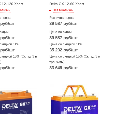
X 12-120 Xpert
Delta GX 12-60 Xpert
наличии
Нет в наличии
я цена
Розничная цена
руб
/шт
39 587
руб
/шт
акции
Цена по акции
руб
/шт
39 587
руб
/шт
 скидкой 11%
Цена со скидкой 11%
руб
/шт
35 232
руб
/шт
скидкой 15% (Склад 3 и
Цена со скидкой 15% (Склад 3 и
)
транзиты)
руб
/шт
33 649
руб
/шт