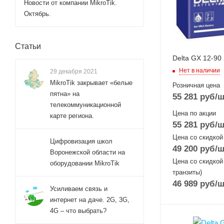
Новости от компании MikroTik.
Октябрь.
Статьи
Delta GX 12-90 
Нет в наличии
29 декабря 2021
MikroTik закрывает «белые
Розничная цена
пятна» на
55 281
руб
/ш
телекоммуникационной
Цена по акции
карте региона.
55 281
руб
/ш
Цена со скидкой
Цифровизация школ
49 200
руб
/ш
Воронежской области на
Цена со скидкой
оборудовании MikroTik
транзиты)
46 989
руб
/ш
Усиливаем связь и
интернет на даче. 2G, 3G,
4G – что выбрать?