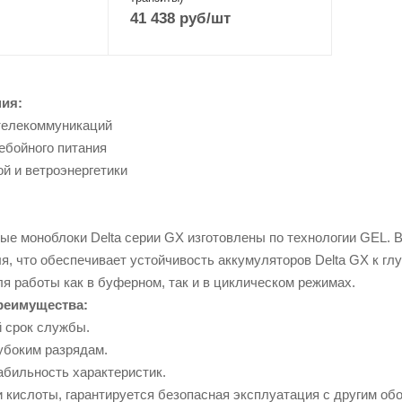
41 438
руб
/шт
ия:
телекоммуникаций
ебойного питания
й и ветроэнергетики
ые моноблоки Delta серии GX изготовлены по технологии GEL. В
ля, что обеспечивает устойчивость аккумуляторов Delta GX к 
я работы как в буферном, так и в циклическом режимах.
реимущества:
 срок службы.
убоким разрядам.
абильность характеристик.
 кислоты, гарантируется безопасная эксплуатация с другим об