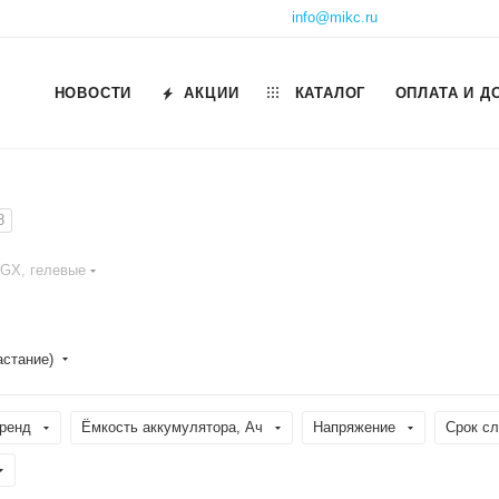
info@mikc.ru
НОВОСТИ
АКЦИИ
КАТАЛОГ
ОПЛАТА И Д
8
 GX, гелевые
астание)
ренд
Ёмкость аккумулятора, Ач
Напряжение
Срок с