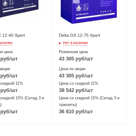
 12-40 Xpert
Delta GX 12-75 Xpert
наличии
Нет в наличии
я цена
Розничная цена
руб
/шт
43 305
руб
/шт
акции
Цена по акции
руб
/шт
43 305
руб
/шт
 скидкой 11%
Цена со скидкой 11%
руб
/шт
38 542
руб
/шт
скидкой 15% (Склад 3 и
Цена со скидкой 15% (Склад 3 и
)
транзиты)
руб
/шт
36 810
руб
/шт