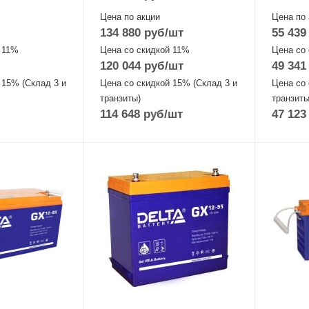
Цена по акции
Цена по 
134 880
руб
/шт
55 439
 11%
Цена со скидкой 11%
Цена со
120 044
руб
/шт
49 341
 15% (Склад 3 и
Цена со скидкой 15% (Склад 3 и
Цена со 
транзиты)
транзиты
114 648
руб
/шт
47 123