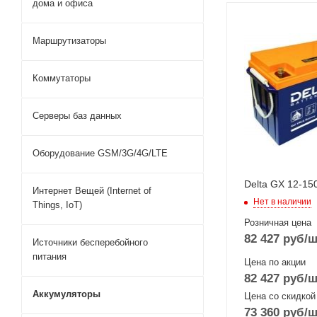
дома и офиса
Маршрутизаторы
Коммутаторы
Серверы баз данных
Оборудование GSM/3G/4G/LTE
Delta GX 12-150
Интернет Вещей (Internet of
Нет в наличии
Things, IoT)
Розничная цена
82 427
руб
/ш
Источники бесперебойного
питания
Цена по акции
82 427
руб
/ш
Аккумуляторы
Цена со скидкой
73 360
руб
/ш