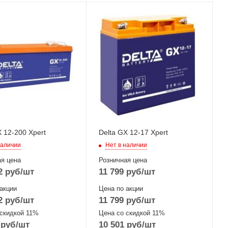
X 12-200 Xpert
Delta GX 12-17 Xpert
наличии
Нет в наличии
я цена
Розничная цена
2
руб
/шт
11 799
руб
/шт
акции
Цена по акции
2
руб
/шт
11 799
руб
/шт
 скидкой 11%
Цена со скидкой 11%
руб
/шт
10 501
руб
/шт