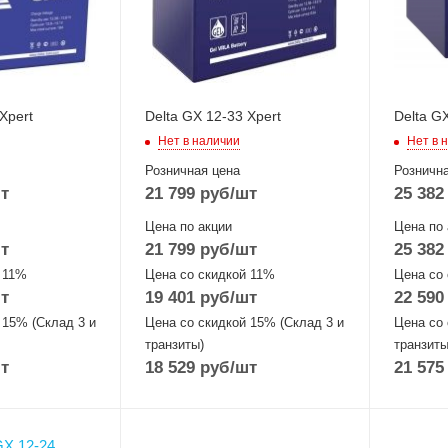
Xpert
Delta GX 12-33 Xpert
Delta GX
Нет в наличии
Нет в 
Розничная цена
Рознична
т
21 799
руб
/шт
25 382
Цена по акции
Цена по 
т
21 799
руб
/шт
25 382
 11%
Цена со скидкой 11%
Цена со
т
19 401
руб
/шт
22 590
 15% (Склад 3 и
Цена со скидкой 15% (Склад 3 и
Цена со 
транзиты)
транзиты
т
18 529
руб
/шт
21 575