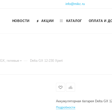
info@mikc.ru
НОВОСТИ
АКЦИИ
КАТАЛОГ
ОПЛАТА И Д
—
 GX, гелевые
Delta GX 12-230 Xpert
Аккумуляторная батарея Delta GX 12
Подробности