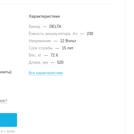
Характеристики
Бренд
—
DELTA
Ёмкость аккумулятора, Ач
—
230
Напряжение
—
12 Вольт
Срок службы
—
15 лет
Вес, кг
—
72.6
Длина, мм
—
520
нзиты)
Все характеристики
вле?
я с вами