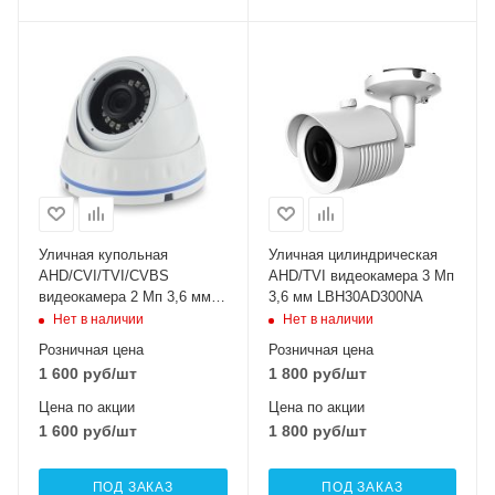
Уличная купольная
Уличная цилиндрическая
AHD/CVI/TVI/CVBS
AHD/TVI видеокамера 3 Мп
видеокамера 2 Мп 3,6 мм
3,6 мм LBH30AD300NA
LIRDNHTC200F
Нет в наличии
Нет в наличии
Розничная цена
Розничная цена
1 600
руб
/шт
1 800
руб
/шт
Цена по акции
Цена по акции
1 600
руб
/шт
1 800
руб
/шт
ПОД ЗАКАЗ
ПОД ЗАКАЗ