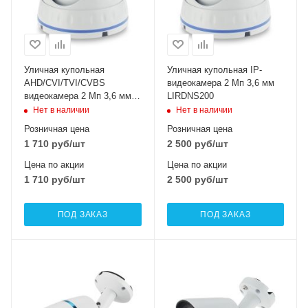
Уличная купольная
Уличная купольная IP-
AHD/CVI/TVI/CVBS
видеокамера 2 Мп 3,6 мм
видеокамера 2 Мп 3,6 мм
LIRDNS200
LIRDNHTC200FSL
Нет в наличии
Нет в наличии
Розничная цена
Розничная цена
1 710
руб
/шт
2 500
руб
/шт
Цена по акции
Цена по акции
1 710
руб
/шт
2 500
руб
/шт
ПОД ЗАКАЗ
ПОД ЗАКАЗ