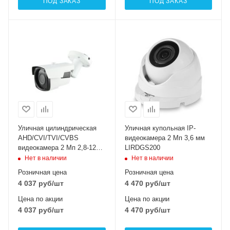
ПОД ЗАКАЗ
ПОД ЗАКАЗ
Уличная цилиндрическая
Уличная купольная IP-
AHD/CVI/TVI/CVBS
видеокамера 2 Мп 3,6 мм
видеокамера 2 Мп 2,8-12
LIRDGS200
мм LBP60HTC200ESL
Нет в наличии
Нет в наличии
Розничная цена
Розничная цена
4 037
руб
/шт
4 470
руб
/шт
Цена по акции
Цена по акции
4 037
руб
/шт
4 470
руб
/шт