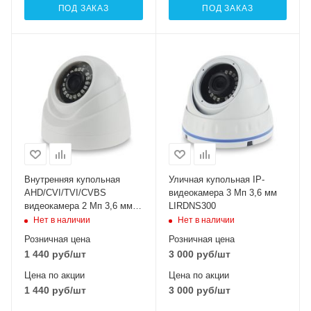
ПОД ЗАКАЗ
ПОД ЗАКАЗ
Внутренняя купольная
Уличная купольная IP-
AHD/CVI/TVI/CVBS
видеокамера 3 Мп 3,6 мм
видеокамера 2 Мп 3,6 мм
LIRDNS300
LIRDLHTC200FS
Нет в наличии
Нет в наличии
Розничная цена
Розничная цена
1 440
руб
/шт
3 000
руб
/шт
Цена по акции
Цена по акции
1 440
руб
/шт
3 000
руб
/шт