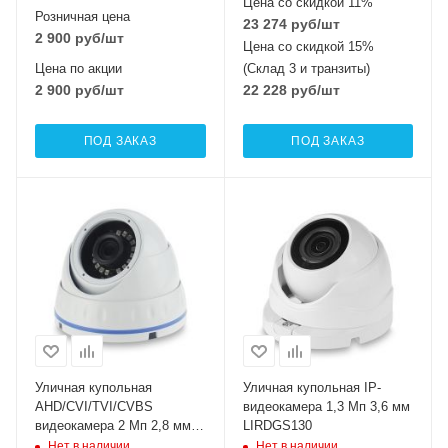
Цена со скидкой 11%
Розничная цена
23 274
руб
/шт
2 900
руб
/шт
Цена со скидкой 15%
Цена по акции
(Склад 3 и транзиты)
2 900
руб
/шт
22 228
руб
/шт
ПОД ЗАКАЗ
ПОД ЗАКАЗ
Уличная купольная
Уличная купольная IP-
AHD/CVI/TVI/CVBS
видеокамера 1,3 Мп 3,6 мм
видеокамера 2 Мп 2,8 мм
LIRDGS130
KKRDNHTC200F
Нет в наличии
Нет в наличии