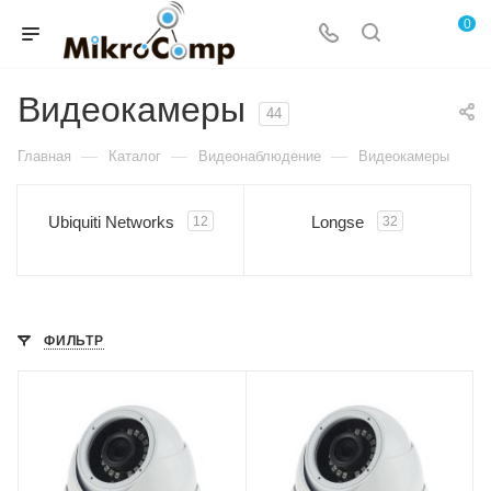
0
Видеокамеры
44
—
—
—
Главная
Каталог
Видеонаблюдение
Видеокамеры
Ubiquiti Networks
Longse
12
32
ФИЛЬТР