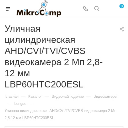
0
Уличная
цилиндрическая
AHD/CVI/TVI/CVBS
видеокамера 2 Мп 2,8-
12 мм
LBP60HTC200ESL
—
—
—
Главная
Каталог
Видеонаблюдение
Видеокамеры
—
—
Longse
Уличная цилиндрическая AHD/CVI/TVI/CVBS видеокамера 2 Мп
2,8-12 мм LBP60HTC200ESL