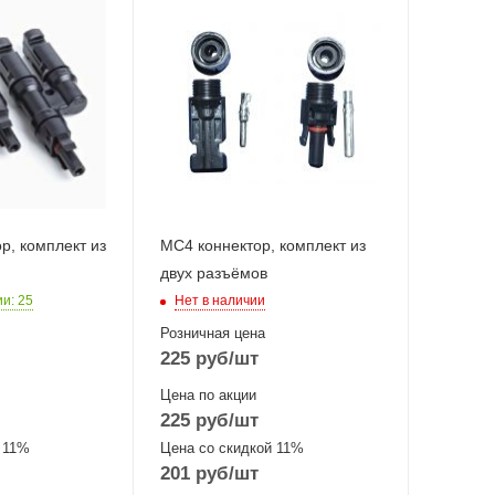
р, комплект из
MC4 коннектор, комплект из
двух разъёмов
ии
: 25
Нет в наличии
Розничная цена
225
руб
/шт
Цена по акции
225
руб
/шт
 11%
Цена со скидкой 11%
201
руб
/шт