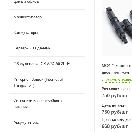
дома и офиса
Маршрутизаторы
Коммутаторы
Серверы баз данных
Оборудование GSM/3G/4G/LTE
MC4 Y-коннекто
двух разъёмов
Интернет Вещей (Internet of
Узнать о налич
Things, IoT)
Розничная цена
750
руб
/шт
Источники бесперебойного
Цена по акции
питания
750
руб
/шт
Цена со скидкой
Аккумуляторы
668
руб
/шт