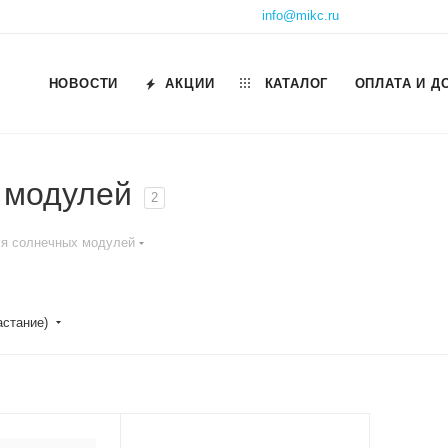
info@mikc.ru
НОВОСТИ
АКЦИИ
КАТАЛОГ
ОПЛАТА И Д
 модулей
2
ля солнечных модулей
астание)