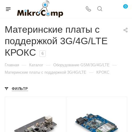
0
Материнские платы с
поддержкой 3G/4G/LTE
КРОКС
6
—
—
—
Главная
Каталог
Оборудование GSM/3G/4G/LTE
—
Материнские платы с поддержкой 3G/4G/LTE
КРОКС
ФИЛЬТР