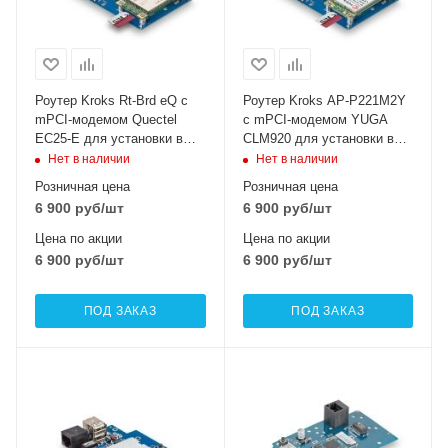
Роутер Kroks Rt-Brd eQ с
Роутер Kroks AP-P221M2Y
mPCI-модемом Quectel
с mPCI-модемом YUGA
EC25-E для установки в
CLM920 для установки в
гермобокс
гермобокс
Нет в наличии
Нет в наличии
Розничная цена
Розничная цена
6 900
руб
/шт
6 900
руб
/шт
Цена по акции
Цена по акции
6 900
руб
/шт
6 900
руб
/шт
ПОД ЗАКАЗ
ПОД ЗАКАЗ