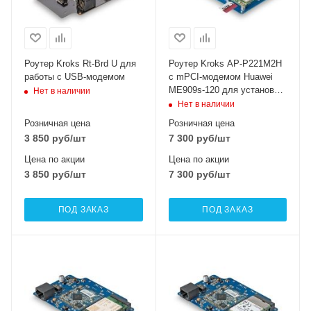
Роутер Kroks Rt-Brd U для
Роутер Kroks AP-P221M2H
работы с USB-модемом
с mPCI-модемом Huawei
ME909s-120 для установки
Нет в наличии
в гермобокс
Нет в наличии
Розничная цена
Розничная цена
3 850
руб
/шт
7 300
руб
/шт
Цена по акции
Цена по акции
3 850
руб
/шт
7 300
руб
/шт
ПОД ЗАКАЗ
ПОД ЗАКАЗ