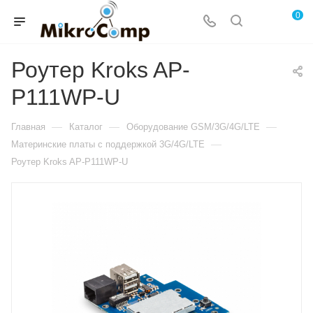
0
Роутер Kroks AP-
P111WP-U
—
—
—
Главная
Каталог
Оборудование GSM/3G/4G/LTE
—
Материнские платы с поддержкой 3G/4G/LTE
Роутер Kroks AP-P111WP-U