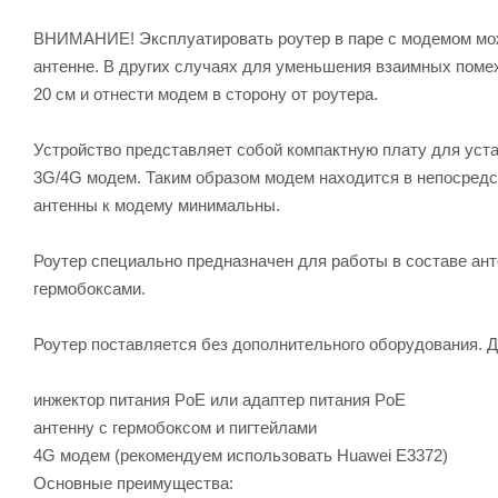
ВНИМАНИЕ! Эксплуатировать роутер в паре с модемом мож
антенне. В других случаях для уменьшения взаимных пом
20 см и отнести модем в сторону от роутера.
Устройство представляет собой компактную плату для уст
3G/4G модем. Таким образом модем находится в непосредст
антенны к модему минимальны.
Роутер специально предназначен для работы в составе ан
гермобоксами.
Роутер поставляется без дополнительного оборудования. 
инжектор питания PoE или адаптер питания PoE
антенну с гермобоксом и пигтейлами
4G модем (рекомендуем использовать Huawei E3372)
Основные преимущества: