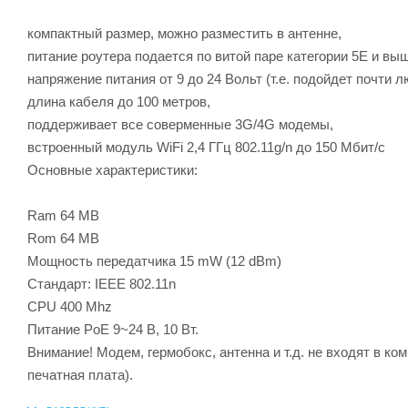
компактный размер, можно разместить в антенне,
питание роутера подается по витой паре категории 5E и выше 
напряжение питания от 9 до 24 Вольт (т.е. подойдет почти л
длина кабеля до 100 метров,
поддерживает все соверменные 3G/4G модемы,
встроенный модуль WiFi 2,4 ГГц 802.11g/n до 150 Мбит/с
Основные характеристики:
Ram 64 MB
Rom 64 MB
Мощность передатчика 15 mW (12 dBm)
Стандарт: IEEE 802.11n
CPU 400 Mhz
Питание PoE 9~24 В, 10 Вт.
Внимание! Модем, гермобокс, антенна и т.д. не входят в ком
печатная плата).