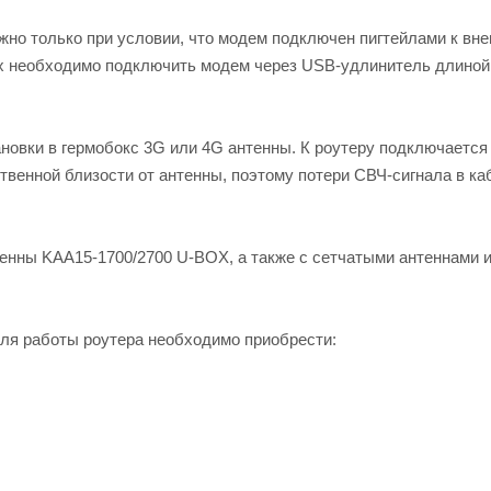
но только при условии, что модем подключен пигтейлами к вн
ех необходимо подключить модем через USB-удлинитель длиной
ановки в гермобокс 3G или 4G антенны. К роутеру подключаетс
венной близости от антенны, поэтому потери СВЧ-сигнала в ка
тенны KAA15-1700/2700 U-BOX, а также с сетчатыми антеннами 
Для работы роутера необходимо приобрести: