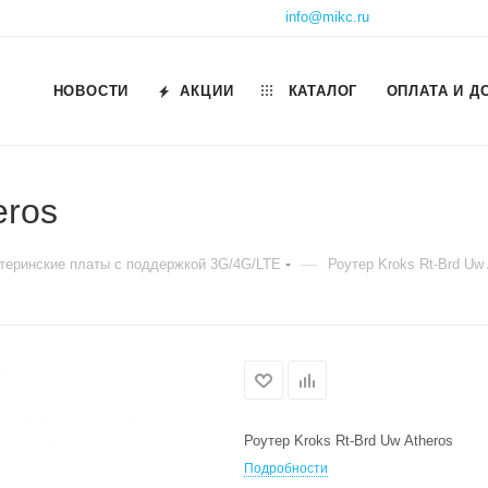
info@mikc.ru
НОВОСТИ
АКЦИИ
КАТАЛОГ
ОПЛАТА И Д
eros
—
теринские платы с поддержкой 3G/4G/LTE
Роутер Kroks Rt-Brd Uw 
Роутер Kroks Rt-Brd Uw Atheros
Подробности