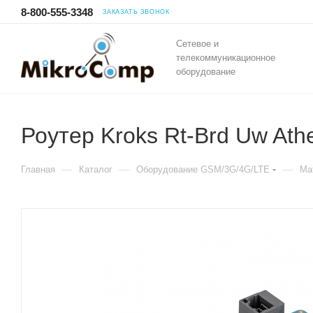
8-800-555-3348
ЗАКАЗАТЬ ЗВОНОК
Сетевое и
телекоммуникационное
оборудование
Роутер Kroks Rt-Brd Uw Ath
—
—
—
Главная
Каталог
Оборудование GSM/3G/4G/LTE
Ма