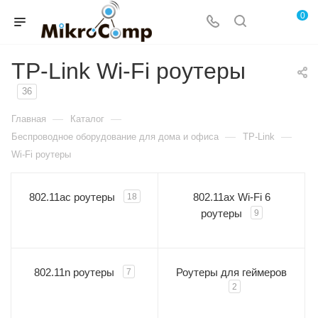
0
TP-Link Wi-Fi роутеры
36
—
—
Главная
Каталог
—
—
Беспроводное оборудование для дома и офиса
TP-Link
Wi-Fi роутеры
802.11ac роутеры
802.11ax Wi-Fi 6
18
роутеры
9
802.11n роутеры
Роутеры для геймеров
7
2