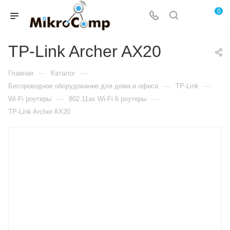
0
TP-Link Archer AX20
—
—
Главная
Каталог
—
—
Беспроводное оборудование для дома и офиса
TP-Link
—
—
Wi-Fi роутеры
802.11ax Wi-Fi 6 роутеры
TP-Link Archer AX20