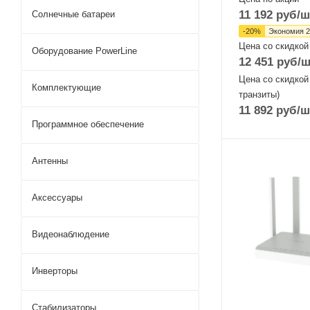
11 192
руб
/ш
Солнечные батареи
-
20
%
Экономия
2
Цена со скидкой
Оборудование PowerLine
12 451
руб
/ш
Цена со скидкой
Комплектующие
транзиты)
11 892
руб
/ш
Программное обеспечение
Антенны
Проводные,
оптические
интерфейсы
Аксессуары
4xGigabit
Wi-Fi интерфейс
Видеонаблюдение
Два: 5 ГГц
802.11a/n/ac/ax
MIMO2x2 + 2,4
Инверторы
802.11b/g/n/ax
MIMO2x2
Стабилизаторы