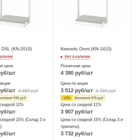
,
Ethernet
2+/VDSL2
Wi-Fi интерфейсы
2.4 ГГц 802.11b/g/n
терфейсы
802.11b/g/n
MIMO2x2
2
c DSL (KN-2010)
Keenetic Omni (KN-1410)
наличии
Нет в наличии
я цена
Розничная цена
уб
/шт
4 390
руб
/шт
акции
Цена по акции
уб
/шт
3 512
руб
/шт
4 690
руб
4 390
руб
кономия
938
руб
-
20
%
Экономия
878
руб
 скидкой 11%
Цена со скидкой 11%
уб
/шт
3 907
руб
/шт
скидкой 15% (Склад 3 и
Цена со скидкой 15% (Склад 3 и
)
транзиты)
уб
/шт
3 732
руб
/шт