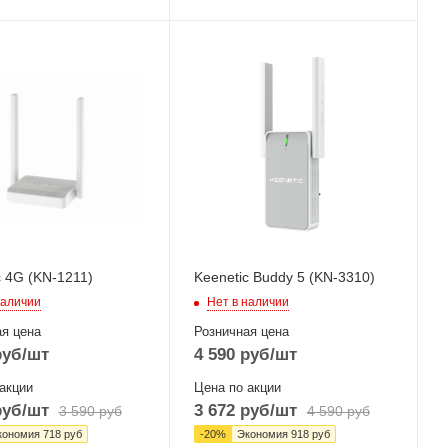
ые,
Проводные,
ие
оптические
йсы
интерфейсы
00Mbps
1x10/100 Mbps
Ethernet
терфейсы
Wi-Fi интерфейсы
802.11b/g/n
Два: 5 ГГц
2
802.11a/n/ac
MIMO2x2 + 2,4 ГГЦ
802.11b/g/n
MIMO2x2
c 4G (KN-1211)
Keenetic Buddy 5 (KN-3310)
наличии
Нет в наличии
я цена
Розничная цена
уб
/шт
4 590
руб
/шт
акции
Цена по акции
уб
/шт
3 672
руб
/шт
3 590
руб
4 590
руб
кономия
718
руб
-
20
%
Экономия
918
руб