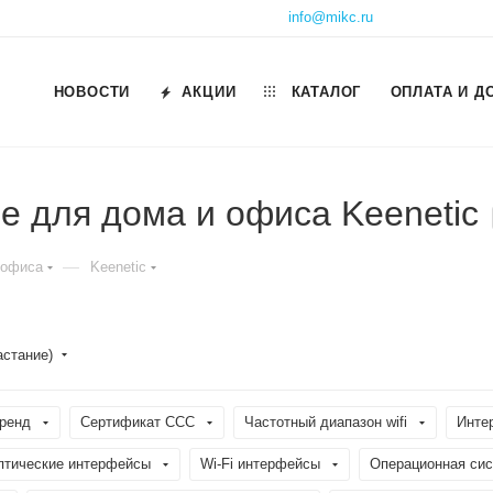
info@mikc.ru
НОВОСТИ
АКЦИИ
КАТАЛОГ
ОПЛАТА И Д
е для дома и офиса Keenetic
—
 офиса
Keenetic
астание)
ренд
Сертификат ССС
Частотный диапазон wifi
Инте
птические интерфейсы
Wi-Fi интерфейсы
Операционная си