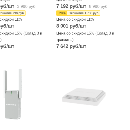
уб
/шт
7 192
руб
/шт
3 990
руб
8 990
руб
кономия
798
руб
-
20
%
Экономия
1 798
руб
 скидкой 11%
Цена со скидкой 11%
уб
/шт
8 001
руб
/шт
скидкой 15% (Склад 3 и
Цена со скидкой 15% (Склад 3 и
)
транзиты)
уб
/шт
7 642
руб
/шт
ые,
Проводные,
ие
оптические
йсы
интерфейсы
t Ethernet
2xGigabitEthernet
терфейсы
Wi-Fi интерфейсы
Гц
Два: 5 ГГц
/n/ac
802.11a/n/ac/ax
 + 2,4 ГГЦ
MIMO2x2 + 2,4 ГГЦ
/g/n
802.11b/g/n/ax
2
MIMO2x2