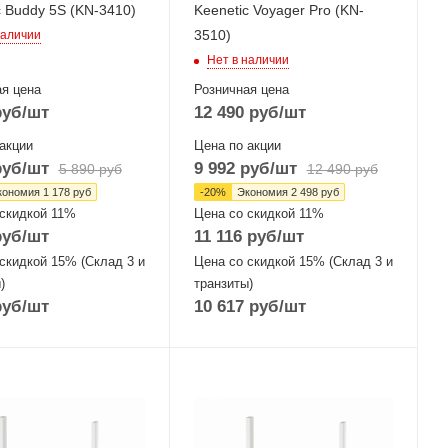
c Buddy 5S (KN-3410)
Keenetic Voyager Pro (KN-
3510)
наличии
Нет в наличии
я цена
Розничная цена
уб
/шт
12 490
руб
/шт
акции
Цена по акции
уб
/шт
9 992
руб
/шт
5 890
руб
12 490
руб
кономия
1 178
руб
-
20
%
Экономия
2 498
руб
 скидкой 11%
Цена со скидкой 11%
уб
/шт
11 116
руб
/шт
скидкой 15% (Склад 3 и
Цена со скидкой 15% (Склад 3 и
)
транзиты)
уб
/шт
10 617
руб
/шт
ые,
Проводные,
ие
оптические
йсы
интерфейсы
00Mbps
5x10/100Mbps