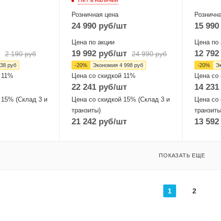
Нет в наличии
Розничная цена
Рознична
24 990
руб
/шт
15 990
Цена по акции
Цена по 
19 992
руб
/шт
12 792
2 190
руб
24 990
руб
38
руб
-
20
%
Экономия
4 998
руб
-
20
%
Э
 11%
Цена со скидкой 11%
Цена со
22 241
руб
/шт
14 231
 15% (Склад 3 и
Цена со скидкой 15% (Склад 3 и
Цена со 
транзиты)
транзиты
21 242
руб
/шт
13 592
ПОКАЗАТЬ ЕЩЕ
1
2