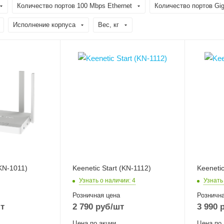
Количество портов 100 Mbps Ethernet
Количество портов Giga
Исполнение корпуса
Вес, кг
(KN-1011)
Keenetic Start (KN-1112)
Keeneti
Узнать о наличии
: 4
Узнать
Розничная цена
Рознична
т
2 790
руб
/шт
3 990
р
Цена по акции
Цена по 