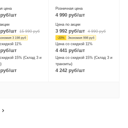
я цена
Розничная цена
руб
/шт
4 990
руб
/шт
акции
Цена по акции
руб
/шт
3 992
руб
/шт
15 990
руб
4 990
руб
кономия
3 198
руб
-
20
%
Экономия
998
руб
 скидкой 11%
Цена со скидкой 11%
руб
/шт
4 441
руб
/шт
скидкой 15% (Склад 3 и
Цена со скидкой 15% (Склад 3 и
)
транзиты)
руб
/шт
4 242
руб
/шт