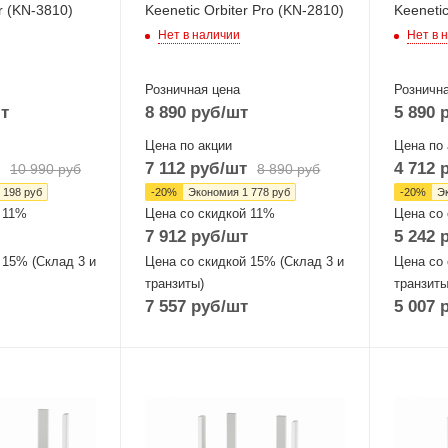
r (KN-3810)
Keenetic Orbiter Pro (KN-2810)
Keeneti
Нет в наличии
Нет в 
Розничная цена
Рознична
т
8 890
руб
/шт
5 890
р
Цена по акции
Цена по 
7 112
руб
/шт
4 712
р
10 990
руб
8 890
руб
 198
руб
-
20
%
Экономия
1 778
руб
-
20
%
Э
 11%
Цена со скидкой 11%
Цена со
7 912
руб
/шт
5 242
р
 15% (Склад 3 и
Цена со скидкой 15% (Склад 3 и
Цена со 
транзиты)
транзиты
7 557
руб
/шт
5 007
р
Проводные,
Проводн
оптические
оптическ
интерфейсы
интерфе
ombo
4x10/100Mbps
4x10/1