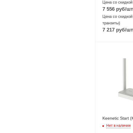
Цена со скидкой
7 556
руб
/шт
Цена со скидкой
транзиты)
7 217
руб
/шт
Проводные,
оптические
интерфейсы
4x10/100Mbps
Ethernet
Wi-Fi интерфейс
2.4 ГГц 802.11b
MIMO2x2
Keenetic Start 
Нет в наличии