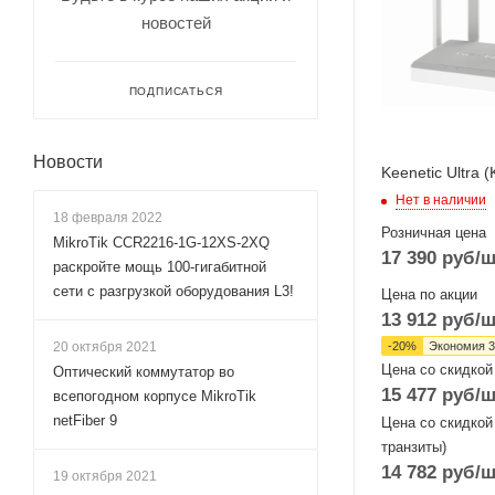
(Gigabit или SF
новостей
Wi-Fi интерфейс
Два: 5 ГГц
802.11a/n/ac
ПОДПИСАТЬСЯ
MIMO4x4 + 2,4
802.11b/g/n
Новости
MIMO4x4
Keenetic Ultra 
Нет в наличии
18 февраля 2022
Розничная цена
MikroTik CCR2216-1G-12XS-2XQ
17 390
руб
/ш
раскройте мощь 100-гигабитной
сети с разгрузкой оборудования L3!
Цена по акции
13 912
руб
/ш
-
20
%
Экономия
3
20 октября 2021
Цена со скидкой
Оптический коммутатор во
15 477
руб
/ш
всепогодном корпусе MikroTik
netFiber 9
Цена со скидкой
транзиты)
14 782
руб
/ш
19 октября 2021