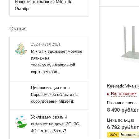
Новости от компании MikroTik.
Октябрь.
Проводные,
оптические
Статьи
интерфейсы
4xGigabit
29 декабря 2021
Wi-Fi интерфейс
Два: 5 ГГц
MikroTik закрывает «белые
802.11a/n/ac
пятна» на
MIMO2x2 + 2,4
телекоммуникационной
802.11b/g/n
карте региона.
MIMO2x2
Keenetic Viva (
Цифровизация школ
Нет в наличии
Воронежской области на
оборудовании MikroTik
Розничная цена
8 490
руб
/шт
Усиливаем связь и
Цена по акции
интернет на даче. 2G, 3G,
6 792
руб
/шт
4G – что выбрать?
-
20
%
Экономия
1