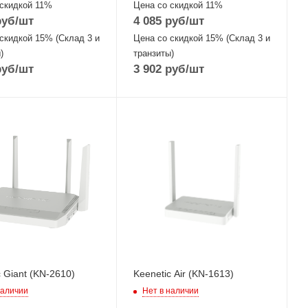
 скидкой 11%
Цена со скидкой 11%
уб
/шт
4 085
руб
/шт
скидкой 15% (Склад 3 и
Цена со скидкой 15% (Склад 3 и
)
транзиты)
уб
/шт
3 902
руб
/шт
ые,
Проводные,
ие
оптические
йсы
интерфейсы
it, 1xCombo
4x10/100Mbps
 или SFP)
Ethernet
терфейсы
Wi-Fi интерфейсы
Гц
Два: 5 ГГц
/n/ac
802.11a/n/ac
 + 2,4 ГГЦ
MIMO2x2 + 2,4 ГГЦ
/g/n
802.11b/g/n
2
MIMO2x2
 Giant (KN-2610)
Keenetic Air (KN-1613)
наличии
Нет в наличии