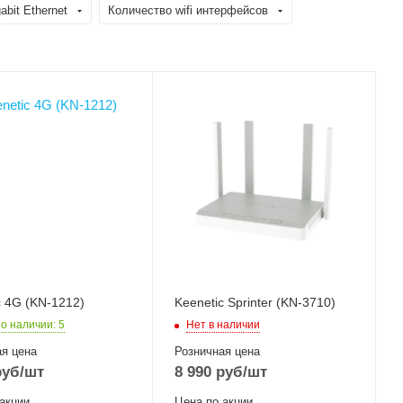
bit Ethernet
Количество wifi интерфейсов
Проводные,
оптические
интерфейсы
4xGigabit
Wi-Fi интерфейсы
Два: 5 ГГц
802.11a/n/ac/ax
MIMO2x2 + 2,4 ГГЦ
802.11b/g/n/ax
MIMO2x2
c 4G (KN-1212)
Keenetic Sprinter (KN-3710)
 о наличии
: 5
Нет в наличии
я цена
Розничная цена
уб
/шт
8 990
руб
/шт
акции
Цена по акции