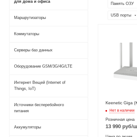
для дома и офиса
Память ОЗУ
USB порты
Маршрутизаторы
Коммутаторы
Серверы баз данных
Оборудование GSM/3G/4G/LTE
Интернет Вещей (Internet of
Things, IoT)
Keenetic Giga 
Источники бесперебойного
Нет в наличии
питания
Розничная цена
13 990
руб
/ш
Аккумуляторы
Цена по акции