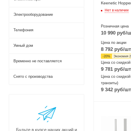
Keenetic Hoppe
Нет в наличии
Электрооборудование
Розничная цена
Телефония
10 990
руб
/ш
Цена по акции
Умный дом
8 792
руб
/шт
-
20
%
Экономия
2
Временно не поставляется
Цена со скидкой
9 781
руб
/шт
Цена со скидкой
Снято с производства
транзиты)
9 342
руб
/шт
Проводные,
оптические
интерфейсы
4xGigabit, 1xC
Будьте в курсе наших акций и