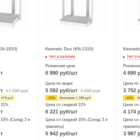
P)
Ethernet,
Ethernet
1хADSL2+/VDSL2
1хADSL
ы
Wi-Fi интерфейсы
Wi-Fi ин
Два: 5 ГГц
2.4 ГГц 
 ГГц
802.11a/n/ac
MIMO2x
MIMO2x2 + 2,4 ГГЦ
802.11b/g/n
(KN-1810)
Keenetic Duo (KN-2110)
Keeneti
MIMO2x2
Нет в наличии
Нет в 
Розничная цена
Рознична
т
6 990
руб
/шт
4 690
р
Цена по акции
Цена по 
т
5 592
руб
/шт
3 752
р
17 390
руб
6 990
руб
 478
руб
-
20
%
Экономия
1 398
руб
-
20
%
Э
 11%
Цена со скидкой 11%
Цена со
т
6 221
руб
/шт
4 174
р
 15% (Склад 3 и
Цена со скидкой 15% (Склад 3 и
Цена со 
транзиты)
транзиты
т
5 942
руб
/шт
3 987
р