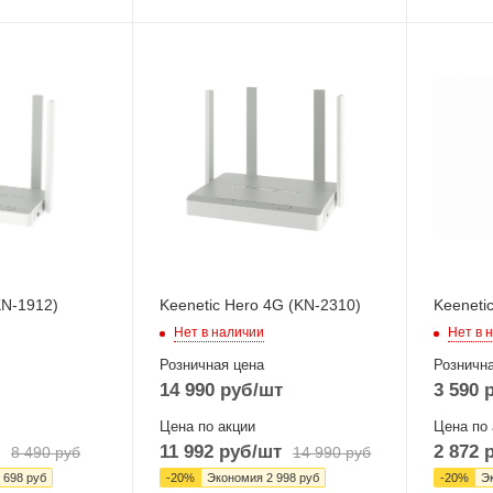
Интерфейсы сотовой
Проводн
связи
оптическ
Один 2G / 3G / LTE
интерфе
4x10/1
Проводные,
Ethernet
ы
оптические
интерфейсы
Wi-Fi ин
5xGigabit
2.4 ГГц 
 ГГЦ
MIMO2x
Wi-Fi интерфейсы
Два: 5 ГГц
802.11a/n/ac
MIMO2x2 + 2,4 ГГЦ
KN-1912)
Keenetic Hero 4G (KN-2310)
Keeneti
802.11b/g/n
Нет в наличии
Нет в 
MIMO2x2
Розничная цена
Рознична
14 990
руб
/шт
3 590
р
Цена по акции
Цена по 
11 992
руб
/шт
2 872
р
8 490
руб
14 990
руб
 698
руб
-
20
%
Экономия
2 998
руб
-
20
%
Э