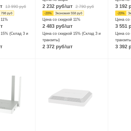
т
2 232
руб
/шт
3 192
р
13 990
руб
2 790
руб
 798
руб
-
20
%
Экономия
558
руб
-
20
%
Э
 11%
Цена со скидкой 11%
Цена со
т
2 483
руб
/шт
3 551
р
 15% (Склад 3 и
Цена со скидкой 15% (Склад 3 и
Цена со 
транзиты)
транзиты
т
2 372
руб
/шт
3 392
р
Проводные,
Проводн
оптические
оптическ
интерфейсы
интерфе
2xGigabitEthernet
1xGigabi
ы
Wi-Fi интерфейсы
Wi-Fi ин
Два: 5 ГГц
Два: 5 Г
802.11a/n/ac
802.11a
 ГГЦ
MIMO2x2 + 2,4 ГГЦ
MIMO2x2
802.11b/g/n
802.11b
MIMO2x2
MIMO2x