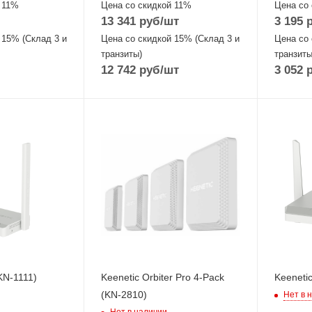
 11%
Цена со скидкой 11%
Цена со
13 341
руб
/шт
3 195
р
 15% (Склад 3 и
Цена со скидкой 15% (Склад 3 и
Цена со 
транзиты)
транзиты
12 742
руб
/шт
3 052
р
Проводн
оптическ
интерфе
8xGigab
(Gigabit
ы
Wi-Fi ин
/g/n
Два: 5 Г
802.11a
MIMO2x2
802.11b
MIMO2x
(KN-1111)
Keenetic Orbiter Pro 4-Pack
Keenetic
(KN-2810)
Нет в 