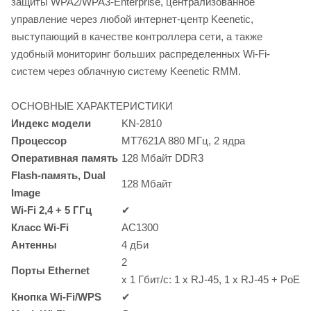
защиты WPA2/WPA3-Enterprise, централизованное
управление через любой интернет-центр Keenetic,
выступающий в качестве контроллера сети, а также
удобный мониторинг больших распределенных Wi-Fi-
систем через облачную систему Keenetic RMM.
ОСНОВНЫЕ ХАРАКТЕРИСТИКИ
Индекс модели
KN-2810
Процессор
MT7621A 880 МГц, 2 ядра
Оперативная память
128 Мбайт DDR3
Flash-память
, Dual
128 Мбайт
Image
Wi-Fi
2,4 + 5 ГГц
✔
Класс
Wi-Fi
AC1300
Антенны
4 дБи
2
Порты Ethernet
x 1
Гбит/с:
1 x
RJ-45,
1 x
RJ-45
+ PoE
Кнопка
Wi-Fi/WPS
✔