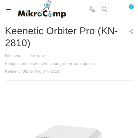
0
Keenetic Orbiter Pro (KN-
2810)
—
—
Главная
Каталог
—
Беспроводное оборудование для дома и офиса
Keenetic Orbiter Pro (KN-2810)