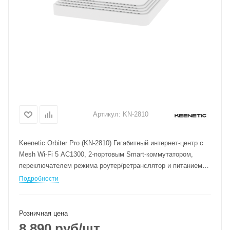
Артикул:
KN-2810
Keenetic Orbiter Pro (KN-2810) Гигабитный интернет-центр с
Mesh Wi-Fi 5 AC1300, 2-портовым Smart-коммутатором,
переключателем режима роутер/ретранслятор и питанием
Power over Ethernet
Подробности
Розничная цена
8 890
руб
/шт