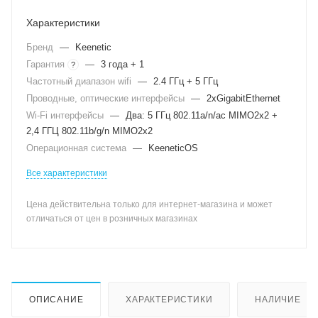
Характеристики
Бренд
—
Keenetic
Гарантия
—
3 года + 1
?
Частотный диапазон wifi
—
2.4 ГГц + 5 ГГц
Проводные, оптические интерфейсы
—
2xGigabitEthernet
Wi-Fi интерфейсы
—
Два: 5 ГГц 802.11a/n/ac MIMO2x2 +
2,4 ГГЦ 802.11b/g/n MIMO2x2
Операционная система
—
KeeneticOS
Все характеристики
Цена действительна только для интернет-магазина и может
отличаться от цен в розничных магазинах
ОПИСАНИЕ
ХАРАКТЕРИСТИКИ
НАЛИЧИЕ