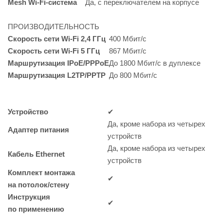
Mesh Wi-Fi-система
Да, с переключателем на корпусе
ПРОИЗВОДИТЕЛЬНОСТЬ
Скорость сети
Wi-Fi
2,4 ГГц
400
Мбит/с
Скорость сети
Wi-Fi
5 ГГц
867
Мбит/с
Маршрутизация
IPoE/PPPoE
До 1800
Мбит/с
в дуплексе
Маршрутизация
L2TP/PPTP
До 800
Мбит/с
Устройство
✔
Да, кроме набора из четырех
Адаптер питания
устройств
Да, кроме набора из четырех
Кабель Ethernet
устройств
Комплект монтажа
✔
на
потолок/стену
Инструкция
✔
по применению