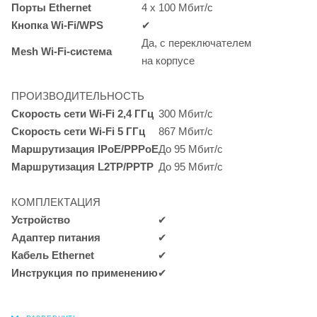
Порты Ethernet
4 x 100
Мбит/с
Кнопка
Wi-Fi/WPS
✔
Да, с переключателем
Mesh Wi-Fi-система
на корпусе
ПРОИЗВОДИТЕЛЬНОСТЬ
Скорость сети
Wi-Fi
2,4 ГГц
300
Мбит/с
Скорость сети
Wi-Fi
5 ГГц
867
Мбит/с
Маршрутизация
IPoE/PPPoE
До 95
Мбит/с
Маршрутизация
L2TP/PPTP
До 95
Мбит/с
КОМПЛЕКТАЦИЯ
Устройство
✔
Адаптер питания
✔
Кабель Ethernet
✔
Инструкция по применению
✔