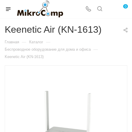
0
Keenetic Air (KN-1613)
—
—
Главная
Каталог
—
Беспроводное оборудование для дома и офиса
Keenetic Air (KN-1613)