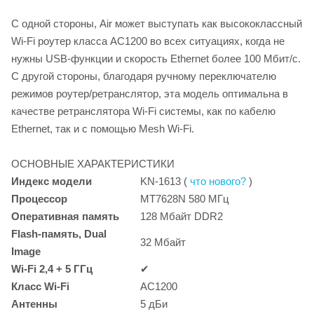
С одной стороны, Air может выступать как высококлассный
Wi-Fi роутер класса AC1200 во всех ситуациях, когда не
нужны USB-функции и скорость Ethernet более 100 Мбит/с.
С другой стороны, благодаря ручному переключателю
режимов роутер/ретранслятор, эта модель оптимальна в
качестве ретранслятора Wi-Fi системы, как по кабелю
Ethernet, так и с помощью Mesh Wi-Fi.
ОСНОВНЫЕ ХАРАКТЕРИСТИКИ
Индекс модели
KN-1613
(
что нового?
)
Процессор
MT7628N 580 МГц
Оперативная память
128 Мбайт DDR2
Flash-память
, Dual
32 Мбайт
Image
Wi-Fi
2,4 + 5 ГГц
✔
Класс
Wi-Fi
AC1200
Антенны
5 дБи