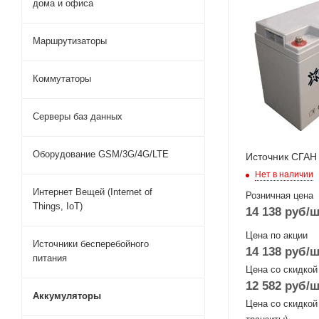
дома и офиса
Маршрутизаторы
Коммутаторы
Серверы баз данных
Оборудование GSM/3G/4G/LTE
Источник СГАН
Нет в наличии
Интернет Вещей (Internet of
Розничная цена
Things, IoT)
14 138
руб
/ш
Цена по акции
Источники бесперебойного
14 138
руб
/ш
питания
Цена со скидкой
12 582
руб
/ш
Аккумуляторы
Цена со скидкой