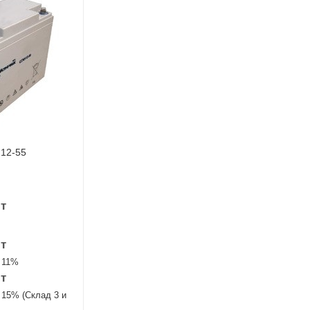
 12-55
т
т
 11%
т
 15% (Склад 3 и