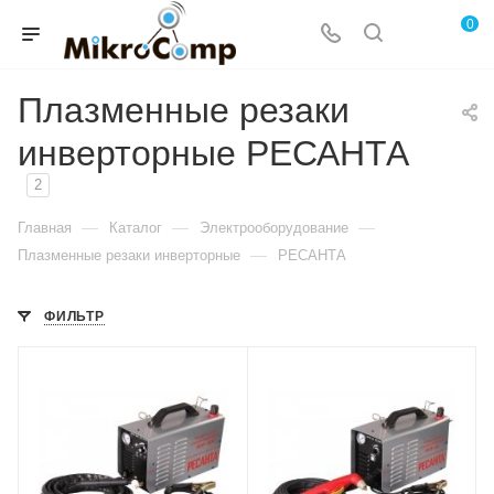
0
Плазменные резаки
инверторные РЕСАНТА
2
—
—
—
Главная
Каталог
Электрооборудование
—
Плазменные резаки инверторные
РЕСАНТА
ФИЛЬТР