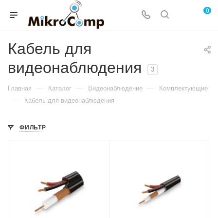
0
Кабель для
видеонаблюдения
3
—
—
—
Главная
Каталог
Видеонаблюдение
Комплектующие
—
Кабель для видеонаблюдения
ФИЛЬТР