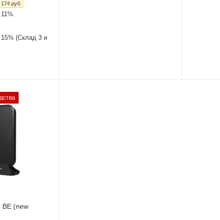
 174
руб
 11%
 15% (Склад 3 и
дства
ы
 ГГЦ
c BE (new