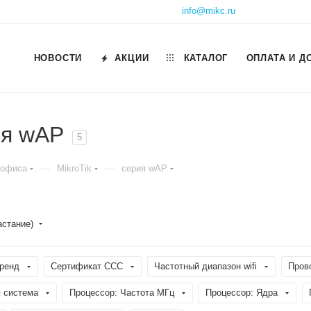
info@mikc.ru
НОВОСТИ
АКЦИИ
КАТАЛОГ
ОПЛАТА И Д
ия wAP
5
—
—
 офиса
MikroTik
серия wAP
астание)
ренд
Сертификат ССС
Частотный диапазон wifi
Пров
 система
Процессор: Частота МГц
Процессор: Ядра