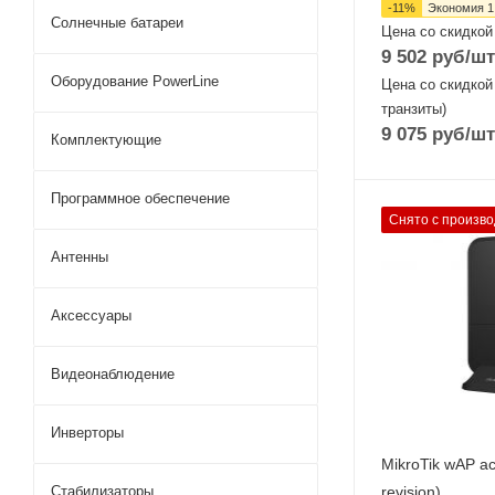
-
11
%
Экономия
1
Солнечные батареи
Цена со скидкой
9 502
руб
/шт
Оборудование PowerLine
Цена со скидкой
транзиты)
9 075
руб
/шт
Комплектующие
Программное обеспечение
Проводные,
Снято с произво
оптические
Антенны
интерфейсы
2x10/100/1000
Mbps Ethernet
Аксессуары
Wi-Fi интерфейс
Два: 5 ГГц
Видеонаблюдение
802.11a/n/ac
MIMO2x2 + 2,4
802.11b/g/n
Инверторы
MIMO2x2
MikroTik wAP a
revision)
Стабилизаторы