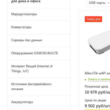
для дома и офиса
USB порты
Маршрутизаторы
Проводные,
Товар дня
оптические
Коммутаторы
интерфейсы
2xGigabitEthern
Серверы баз данных
Wi-Fi интерфейс
Два: 5 ГГц
802.11a/n/ac/ax
Оборудование GSM/3G/4G/LTE
MIMO2x2 + 2,4
802.11b/g/n/ax
MIMO2x2
Интернет Вещей (Internet of
Things, IoT)
MikroTik wAP a
Узнать о налич
Источники бесперебойного
Розничная цена
питания
10 676
руб
/ш
Цена по акции
Аккумуляторы
9 502
руб
/шт