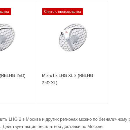
Проводные,
дства
Снято с производства
оптические
интерфейсы
1x10/100 Mbps
Ethernet
ы
Wi-Fi интерфейсы
/g/n
2.4 ГГц 802.11b/g/n
MIMO2x2
 (RBLHG-2nD)
MikroTik LHG XL 2 (RBLHG-
2nD-XL)
ть LHG 2 в Москве и других регионах можно по безналичному р
. Действует акция бесплатной доставки по Москве.