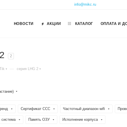
info@mikc.ru
НОВОСТИ
АКЦИИ
КАТАЛОГ
ОПЛАТА И Д
 2
2
—
Tik
серия LHG 2
астание)
ренд
Сертификат ССС
Частотный диапазон wifi
Пров
 система
Память ОЗУ
Исполнение корпуса