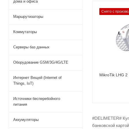
дома и офиса
Проводные,
Снято с произво
оптические
Маршрутизаторы
интерфейсы
1x10/100 Mbps
Коммутаторы
Ethernet
Wi-Fi интерфейс
Серверы баз данных
2.4 ГГц 802.11b
MIMO2x2
Оборудование GSM/3G/4G/LTE
MikroTik LHG 2
Интернет Вещей (Internet of
Things, IoT)
Источники бесперебойного
питания
#DELIMETER# Купи
Аккумуляторы
банковской картой