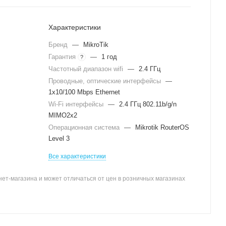
Характеристики
Бренд
—
MikroTik
Гарантия
—
1 год
?
Частотный диапазон wifi
—
2.4 ГГц
Проводные, оптические интерфейсы
—
1x10/100 Mbps Ethernet
Wi-Fi интерфейсы
—
2.4 ГГц 802.11b/g/n
MIMO2x2
Операционная система
—
Mikrotik RouterOS
Level 3
Все характеристики
ет-магазина и может отличаться от цен в розничных магазинах