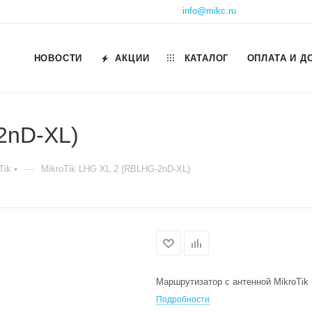
info@mikc.ru
НОВОСТИ
АКЦИИ
КАТАЛОГ
ОПЛАТА И Д
2nD-XL)
—
Tik
MikroTik LHG XL 2 (RBLHG-2nD-XL)
Маршрутизатор с антенной MikroTik
Подробности