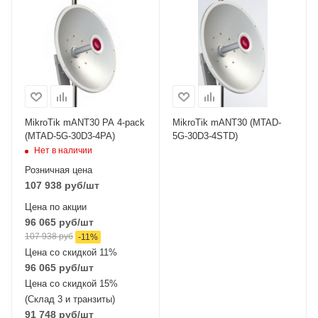
MikroTik mANT30 PA 4-pack
MikroTik mANT30 (MTAD-
(MTAD-5G-30D3-4PA)
5G-30D3-4STD)
Нет в наличии
Розничная цена
107 938
руб
/шт
Цена по акции
96 065
руб
/шт
107 938
руб
-
11
%
Цена со скидкой 11%
96 065
руб
/шт
Цена со скидкой 15%
(Склад 3 и транзиты)
91 748
руб
/шт