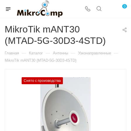
0
MikroTik mANT30
(MTAD-5G-30D3-4STD)
—
—
—
—
Главная
Каталог
Антенны
Узконаправленные
MikroTik mANT30 (MTAD-5G-30D3-4STD)
Снято с производства