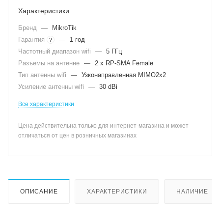
Характеристики
Бренд
—
MikroTik
Гарантия
—
1 год
?
Частотный диапазон wifi
—
5 ГГц
Разъемы на антенне
—
2 x RP-SMA Female
Тип антенны wifi
—
Узконаправленная MIMO2x2
Усиление антенны wifi
—
30 dBi
Все характеристики
Цена действительна только для интернет-магазина и может
отличаться от цен в розничных магазинах
ОПИСАНИЕ
ХАРАКТЕРИСТИКИ
НАЛИЧИЕ