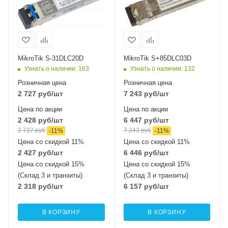
MikroTik S-31DLC20D
MikroTik S+85DLC03D
Узнать о наличии
: 163
Узнать о наличии
: 132
Розничная цена
Розничная цена
2 727
руб
/шт
7 243
руб
/шт
Цена по акции
Цена по акции
2 428
руб
/шт
6 447
руб
/шт
2 727
руб
7 243
руб
-
11
%
-
11
%
Цена со скидкой 11%
Цена со скидкой 11%
2 427
руб
/шт
6 446
руб
/шт
Цена со скидкой 15%
Цена со скидкой 15%
(Склад 3 и транзиты)
(Склад 3 и транзиты)
2 318
руб
/шт
6 157
руб
/шт
В КОРЗИНУ
В КОРЗИНУ