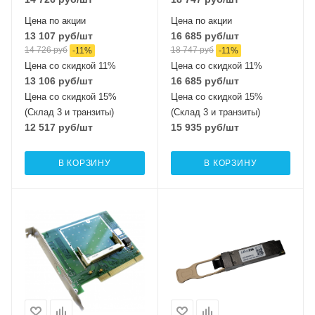
Цена по акции
Цена по акции
13 107
руб
/шт
16 685
руб
/шт
14 726
руб
18 747
руб
-
11
%
-
11
%
Цена со скидкой 11%
Цена со скидкой 11%
13 106
руб
/шт
16 685
руб
/шт
Цена со скидкой 15%
Цена со скидкой 15%
(Склад 3 и транзиты)
(Склад 3 и транзиты)
12 517
руб
/шт
15 935
руб
/шт
В КОРЗИНУ
В КОРЗИНУ