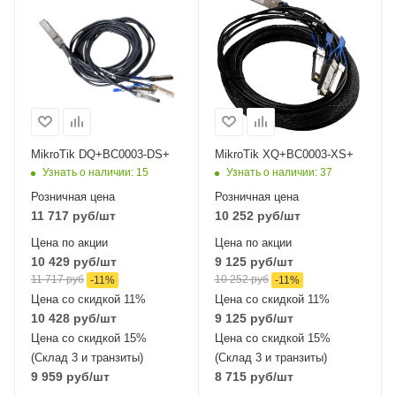
MikroTik DQ+BC0003-DS+
MikroTik XQ+BC0003-XS+
Узнать о наличии
: 15
Узнать о наличии
: 37
Розничная цена
Розничная цена
11 717
руб
/шт
10 252
руб
/шт
Цена по акции
Цена по акции
10 429
руб
/шт
9 125
руб
/шт
11 717
руб
10 252
руб
-
11
%
-
11
%
Цена со скидкой 11%
Цена со скидкой 11%
10 428
руб
/шт
9 125
руб
/шт
Цена со скидкой 15%
Цена со скидкой 15%
(Склад 3 и транзиты)
(Склад 3 и транзиты)
9 959
руб
/шт
8 715
руб
/шт