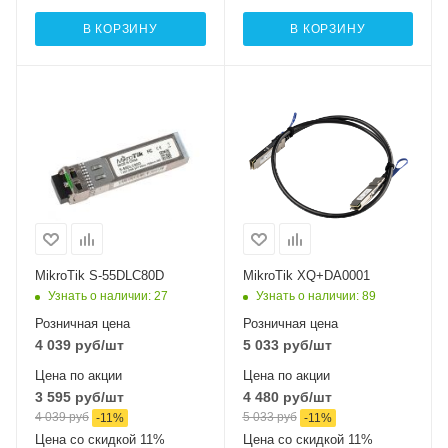
В КОРЗИНУ
В КОРЗИНУ
MikroTik S-55DLC80D
MikroTik XQ+DA0001
Узнать о наличии
: 27
Узнать о наличии
: 89
Розничная цена
Розничная цена
4 039
руб
/шт
5 033
руб
/шт
Цена по акции
Цена по акции
3 595
руб
/шт
4 480
руб
/шт
4 039
руб
5 033
руб
-
11
%
-
11
%
Цена со скидкой 11%
Цена со скидкой 11%