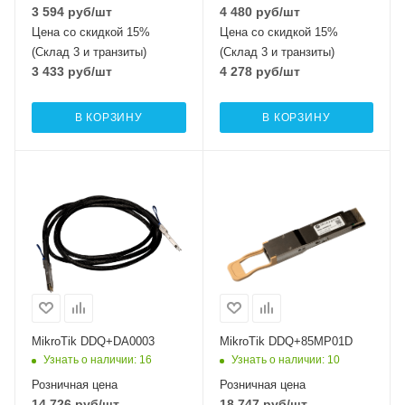
3 594
руб
/шт
4 480
руб
/шт
Цена со скидкой 15%
Цена со скидкой 15%
(Склад 3 и транзиты)
(Склад 3 и транзиты)
3 433
руб
/шт
4 278
руб
/шт
В КОРЗИНУ
В КОРЗИНУ
MikroTik DDQ+DA0003
MikroTik DDQ+85MP01D
Узнать о наличии
: 16
Узнать о наличии
: 10
Розничная цена
Розничная цена
14 726
руб
/шт
18 747
руб
/шт