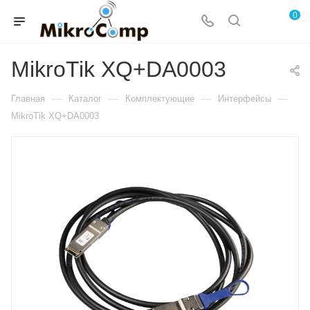
0
MikroTik XQ+DA0003
—
—
—
—
Главная
Каталог
Комплектующие
Интерфейсы
MikroTik XQ+DA0003