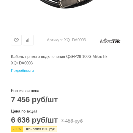
Артикул:
XQ+DA0003
Кабель прямого подключения QSFP28 100G MikroTik
XQ+DA0003
Подробности
Розничная цена
7 456
руб
/шт
Цена по акции
6 636
руб
/шт
7 456
руб
-
11
%
Экономия
820
руб