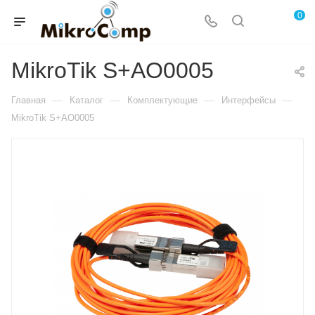
0
MikroTik S+AO0005
—
—
—
—
Главная
Каталог
Комплектующие
Интерфейсы
MikroTik S+AO0005