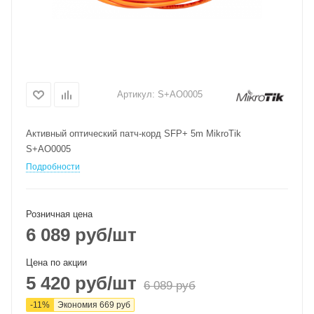
Артикул:
S+AO0005
Активный оптический патч-корд SFP+ 5m MikroTik
S+AO0005
Подробности
Розничная цена
6 089
руб
/шт
Цена по акции
5 420
руб
/шт
6 089
руб
-
11
%
Экономия
669
руб