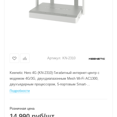
Артикул:
KN-2310
Keenetic Hero 4G (KN-2310) Гигабитный интернет-центр с
модемом 4G/3G, двухдиапазонным Mesh Wi-Fi AC1300,
двухъядерным процессором, 5-портовым Smart-
коммутатором и портом USB
Подробности
Розничная цена
14 990
руб
/шт