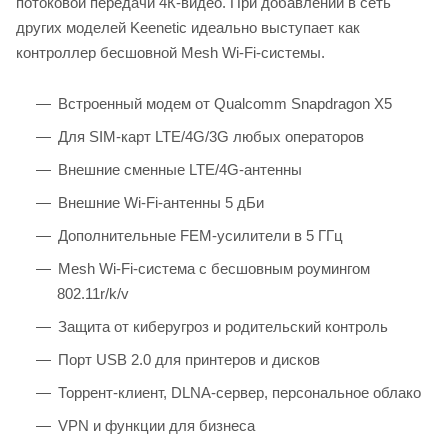
потоковой передачи 4К-видео. При добавлении в сеть
других моделей Keenetic идеально выступает как
контроллер бесшовной Mesh Wi-Fi-системы.
Встроенный модем от Qualcomm Snapdragon X5
Для SIM-карт LTE/4G/3G любых операторов
Внешние сменные LTE/4G-антенны
Внешние Wi-Fi-антенны 5 дБи
Дополнительные FEM-усилители в 5 ГГц
Mesh Wi-Fi-система с бесшовным роумингом
802.11r/k/v
Защита от киберугроз и родительский контроль
Порт USB 2.0 для принтеров и дисков
Торрент-клиент, DLNA-сервер, персональное облако
VPN и функции для бизнеса