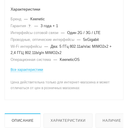
Характеристики
Бренд
—
Keenetic
Гарантия
—
3 года + 1
?
Интерфейсы сотовой связи
—
Один 2G / 3G / LTE
Проводные, оптические интерфейсы
—
5xGigabit
Wi-Fi интерфейсы
—
Два: 5 ГГц 802.11a/n/ac MIMO2x2 +
2,4 ГГЦ 802.11b/g/n MIMO2x2
Операционная система
—
KeeneticOS
Все характеристики
Цена действительна только для интернет-магазина и может
отличаться от цен в розничных магазинах
ОПИСАНИЕ
ХАРАКТЕРИСТИКИ
НАЛИЧИЕ