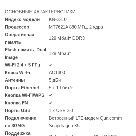
ОСНОВНЫЕ ХАРАКТЕРИСТИКИ
Индекс модели
KN-2310
Процессор
MT7621A 880 МГц, 2 ядра
Оперативная
128 Мбайт DDR3
память
Flash-память
, Dual
128 Мбайт
Image
Wi-Fi
2,4 + 5 ГГц
✔
Класс
Wi-Fi
AC1300
Антенны
5 дБи
Порты Ethernet
5 x 1
Гбит/с
Кнопка
Wi-Fi/WPS
✔
Кнопка FN
✔
Порты USB
1 x USB 2.0
Подключение
Встроенный LTE-модем Qualcomm
по
3G/4G
Snapdragon X5
Поддержка