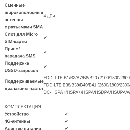
Сменные
широкополосные
4 дБи
антенны
с разъемами SMA
Слот для Micro
✔
SIM-карты
Прием/
✔
передача SMS
Поддержка
✔
USSD-запросов
FDD- LTE
B1/B3/B7/B8/B20
(2100/1800/2600
Поддерживаемые
TDD-LTE
B38/B39/B40/B41
(2600/1900/2300
диапазоны частот
DC-HSPA+/HSPA+/HSPA/HSDPA/HSUPA
КОМПЛЕКТАЦИЯ
Устройство
✔
4G-антенны
✔
Адаптер питания
✔