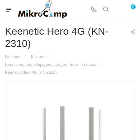
0
Keenetic Hero 4G (KN-
2310)
—
—
Главная
Каталог
—
Беспроводное оборудование для дома и офиса
Keenetic Hero 4G (KN-2310)