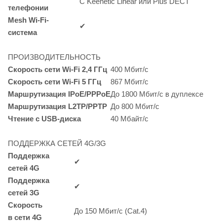
C Keenetic Linear или Plus DECT
телефонии
Mesh Wi-Fi-
✔
система
ПРОИЗВОДИТЕЛЬНОСТЬ
Скорость сети
Wi-Fi
2,4 ГГц
400
Мбит/с
Скорость сети
Wi-Fi
5 ГГц
867
Мбит/с
Маршрутизация
IPoE/PPPoE
До 1800
Мбит/с
в дуплексе
Маршрутизация
L2TP/PPTP
До 800
Мбит/с
Чтение с USB-диска
40
Мбайт/с
ПОДДЕРЖКА СЕТЕЙ 4G/3G
Поддержка
✔
сетей 4G
Поддержка
✔
сетей 3G
Скорость
До 150
Мбит/с
(Cat.4)
в сети 4G