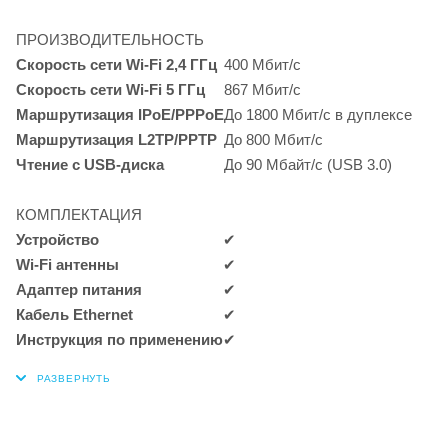
ПРОИЗВОДИТЕЛЬНОСТЬ
Скорость сети
Wi-Fi
2,4 ГГц
400
Мбит/с
Скорость сети
Wi-Fi
5 ГГц
867
Мбит/с
Маршрутизация
IPoE/PPPoE
До 1800
Мбит/с
в дуплексе
Маршрутизация
L2TP/PPTP
До 800
Мбит/с
Чтение с USB-диска
До 90
Мбайт/с
(USB 3.0)
КОМПЛЕКТАЦИЯ
Устройство
✔
Wi-Fi антенны
✔
Адаптер питания
✔
Кабель Ethernet
✔
Инструкция по применению
✔