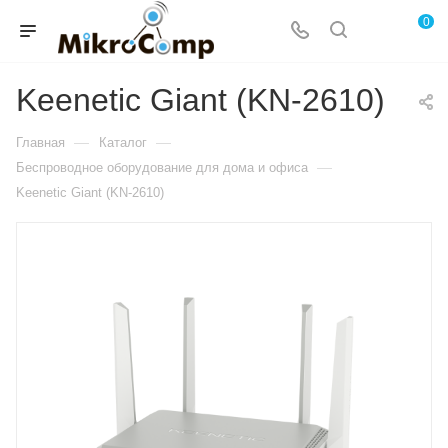
0
Keenetic Giant (KN-2610)
—
—
Главная
Каталог
—
Беспроводное оборудование для дома и офиса
Keenetic Giant (KN-2610)