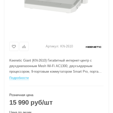
Артикул:
KN-2610
Keenetic Giant (KN-2610) Гигабитный интернет-центр с
двухдиапазонным Mesh Wi-Fi AC1300, двухъядерным
процессором, 9-портовым коммутатором Smart Pro, портами
SFP, USB 3.0 и 2.0
Подробности
Розничная цена
15 990
руб
/шт
Цена по акции