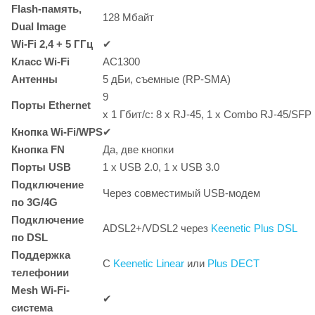
Flash-память
,
128 Мбайт
Dual Image
Wi-Fi
2,4 + 5 ГГц
✔
Класс
Wi-Fi
AC1300
Антенны
5 дБи, съемные (RP-SMA)
9
Порты Ethernet
x 1
Гбит/с:
8 x
RJ-45,
1 x Combo
RJ-45/SFP
Кнопка
Wi-Fi/WPS
✔
Кнопка FN
Да, две кнопки
Порты USB
1 x USB 2.0, 1 x USB 3.0
Подключение
Через совместимый USB-модем
по
3G/4G
Подключение
ADSL2+/VDSL2 через
Keenetic Plus DSL
по DSL
Поддержка
C
Keenetic Linear
или
Plus DECT
телефонии
Mesh Wi-Fi-
✔
система