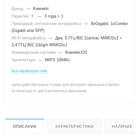
Бренд
—
Keenetic
Гарантия
—
3 года + 1
?
Проводные, оптические интерфейсы
—
8xGigabit, 1xCombo
(Gigabit или SFP)
Wi-Fi интерфейсы
—
Два: 5 ГГц 802.11a/n/ac MIMO2x2 +
2,4 ГГЦ 802.11b/g/n MIMO2x2
Операционная система
—
KeeneticOS
Архитектура
—
MIPS 1004Kc
Все характеристики
Цена действительна только для интернет-магазина и может
отличаться от цен в розничных магазинах
ОПИСАНИЕ
ХАРАКТЕРИСТИКИ
НАЛИЧИЕ