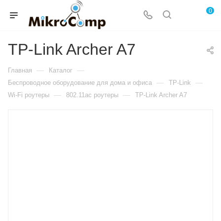
0
TP-Link Archer A7
—
—
Главная
Каталог
—
—
Беспроводное оборудование для дома и офиса
TP-Link
—
—
Wi-Fi роутеры
802.11ac роутеры
TP-Link Archer A7