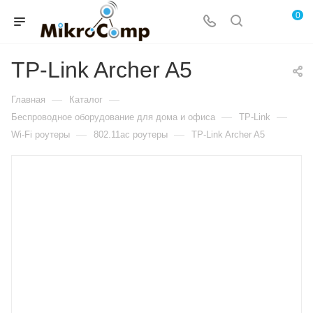
0
TP-Link Archer A5
—
—
Главная
Каталог
—
—
Беспроводное оборудование для дома и офиса
TP-Link
—
—
Wi-Fi роутеры
802.11ac роутеры
TP-Link Archer A5