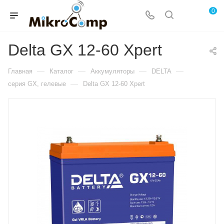
0
Delta GX 12-60 Xpert
—
—
—
—
Главная
Каталог
Аккумуляторы
DELTA
—
серия GX, гелевые
Delta GX 12-60 Xpert