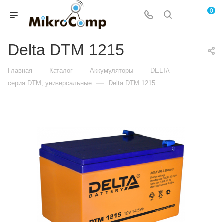
0
Delta DTM 1215
—
—
—
—
Главная
Каталог
Аккумуляторы
DELTA
—
серия DTM, универсальные
Delta DTM 1215