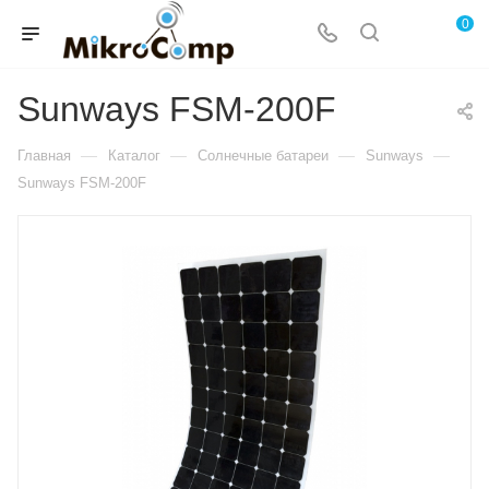
0
Sunways FSM-200F
—
—
—
—
Главная
Каталог
Солнечные батареи
Sunways
Sunways FSM-200F