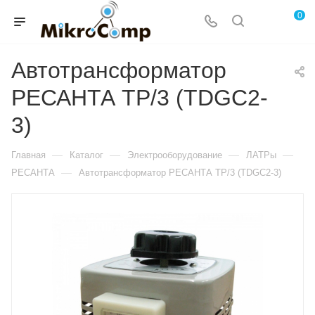
0
Автотрансформатор
РЕСАНТА ТР/3 (TDGC2-
3)
—
—
—
—
Главная
Каталог
Электрооборудование
ЛАТРы
—
РЕСАНТА
Автотрансформатор РЕСАНТА ТР/3 (TDGC2-3)