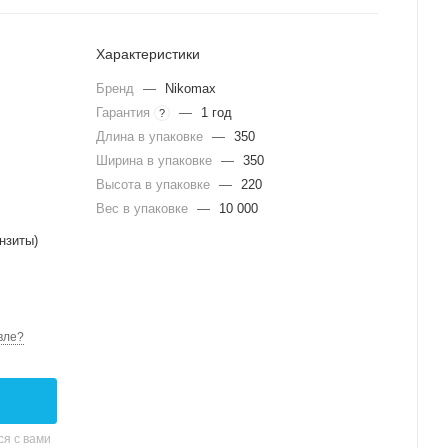
Характеристики
Бренд
—
Nikomax
Гарантия
—
1 год
?
Длина в упаковке
—
350
Ширина в упаковке
—
350
Высота в упаковке
—
220
Вес в упаковке
—
10 000
нзиты)
вле?
я с вами