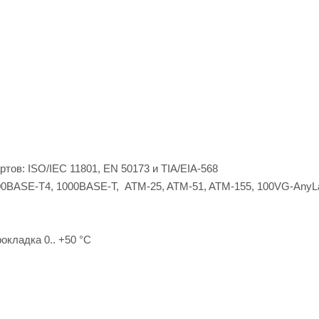
в: ISO/IEC 11801, EN 50173 и TIA/EIA-568
ASE-T4, 1000BASE-T, ATM-25, ATM-51, ATM-155, 100VG-AnyLa
кладка 0.. +50 °С