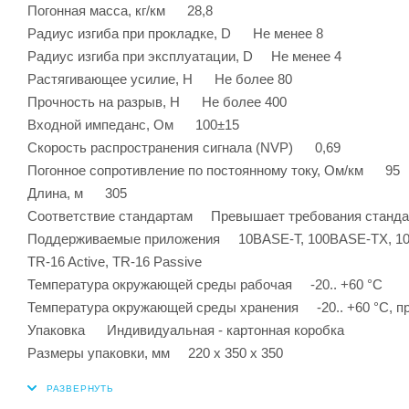
Погонная масса, кг/км 28,8
Радиус изгиба при прокладке, D Не менее 8
Радиус изгиба при эксплуатации, D Не менее 4
Растягивающее усилие, H Не более 80
Прочность на разрыв, H Не более 400
Входной импеданс, Ом 100±15
Скорость распространения сигнала (NVP) 0,69
Погонное сопротивление по постоянному току, Ом/км 95
Длина, м 305
Соответствие стандартам Превышает требования стандарто
Поддерживаемые приложения 10BASE-T, 100BASE-TX, 100B
TR-16 Active, TR-16 Passive
Температура окружающей среды рабочая -20.. +60 °С
Температура окружающей среды хранения -20.. +60 °С, про
Упаковка Индивидуальная - картонная коробка
Размеры упаковки, мм 220 х 350 х 350