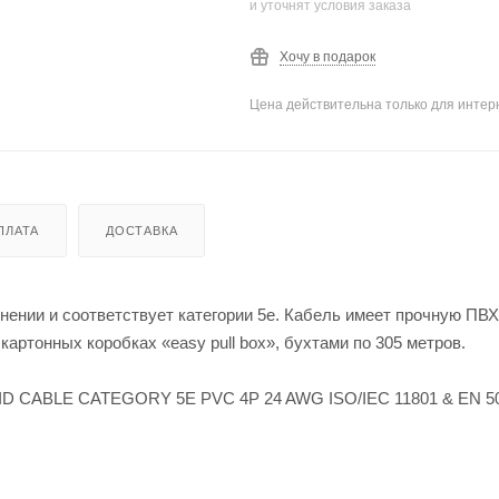
и уточнят условия заказа
Хочу в подарок
Цена действительна только для интерн
ПЛАТА
ДОСТАВКА
ении и соответствует категории 5e. Кабель имеет прочную ПВ
артонных коробках «easy pull box», бухтами по 305 метров.
ID CABLE CATEGORY 5E PVC 4P 24 AWG ISO/IEC 11801 & EN 5