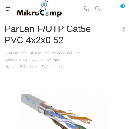
0
ParLan F/UTP Cat5e
PVC 4х2х0,52
—
—
—
Главная
Каталог
Аксессуары
—
Кабель витая пара, коннекторы
ParLan F/UTP Cat5e PVC 4х2х0,52