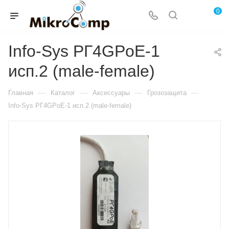
0
Info-Sys РГ4GРoЕ-1
исп.2 (male-female)
—
—
—
—
Главная
Каталог
Аксессуары
Грозозащита
Info-Sys РГ4GРoЕ-1 исп.2 (male-female)