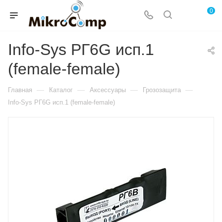
0
Info-Sys РГ6G исп.1
(female-female)
—
—
—
—
Главная
Каталог
Аксессуары
Грозозащита
Info-Sys РГ6G исп.1 (female-female)