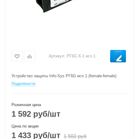
Артикул:
РГ6G.Х-1 исп.1
Устройство защиты Info-Sys РГ6G исп.1 (female-female)
Подробности
Розничная цена
1 592
руб
/шт
Цена по акции
1 433
руб
/шт
1 592
руб