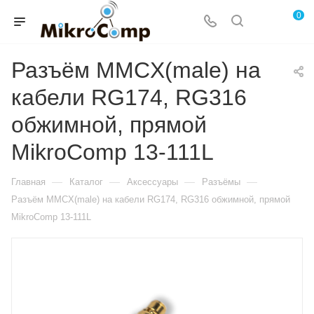
0
Разъём MMCX(male) на
кабели RG174, RG316
обжимной, прямой
MikroComp 13-111L
—
—
—
—
Главная
Каталог
Аксессуары
Разъёмы
Разъём MMCX(male) на кабели RG174, RG316 обжимной, прямой
MikroComp 13-111L