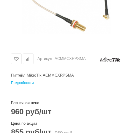
Артикул:
ACMMCXRPSMA
Пигтейл MikroTik ACMMCXRPSMA
Подробности
Розничная цена
960
руб
/шт
Цена по акции
855
руб
/шт