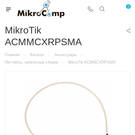
0
MikroTik
ACMMCXRPSMA
—
—
—
Главная
Каталог
Аксессуары
—
Пигтейлы, кабельные сборки
MikroTik ACMMCXRPSMA