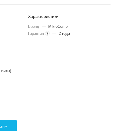
Характеристики
Бренд
—
MikroComp
Гарантия
—
2 года
?
нзиты)
ЗИНУ