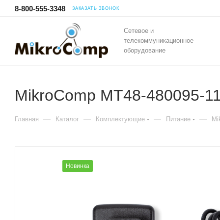
8-800-555-3348
ЗАКАЗАТЬ ЗВОНОК
Сетевое и
телекоммуникационное
оборудование
MikroComp MT48-480095-1
—
—
—
—
Главная
Каталог
Комплектующие
Питание
Mi
Новинка