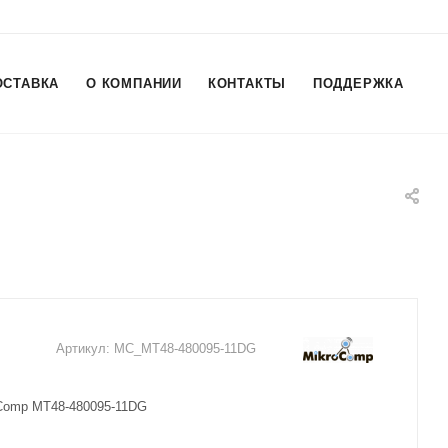
ОСТАВКА
О КОМПАНИИ
КОНТАКТЫ
ПОДДЕРЖКА
Артикул:
MC_MT48-480095-11DG
oComp MT48-480095-11DG