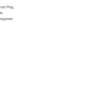
rt Plug,
в.
задания.