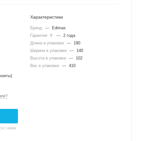
Характеристики
Бренд
—
Edimax
Гарантия
—
2 года
?
Длина в упаковке
—
190
Ширина в упаковке
—
140
Высота в упаковке
—
102
Вес в упаковке
—
410
нзиты)
вле?
я с вами