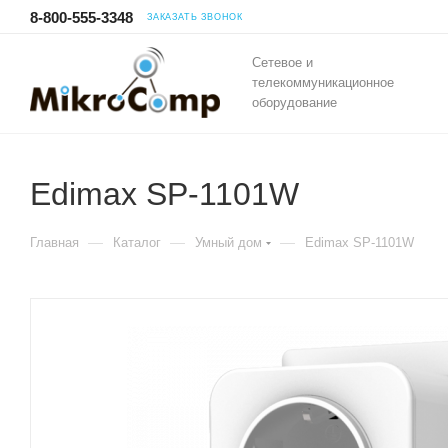
8-800-555-3348
ЗАКАЗАТЬ ЗВОНОК
Сетевое и
телекоммуникационное
оборудование
Edimax SP-1101W
—
—
—
Главная
Каталог
Умный дом
Edimax SP-1101W