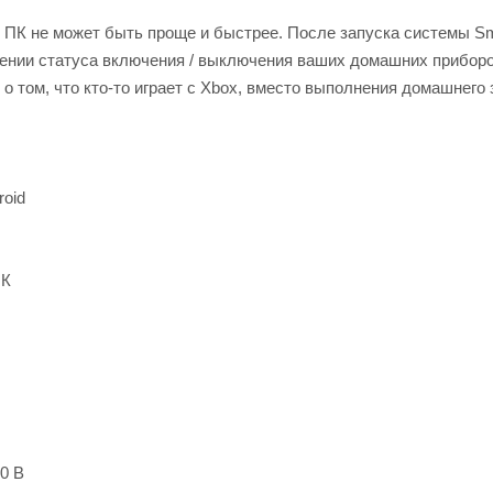
ПК не может быть проще и быстрее. После запуска системы Sma
нении статуса включения / выключения ваших домашних приборо
о том, что кто-то играет с Xbox, вместо выполнения домашнего 
roid
ПК
0 В