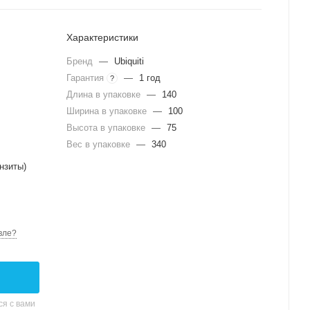
Характеристики
Бренд
—
Ubiquiti
Гарантия
—
1 год
?
Длина в упаковке
—
140
Ширина в упаковке
—
100
Высота в упаковке
—
75
Вес в упаковке
—
340
нзиты)
вле?
я с вами