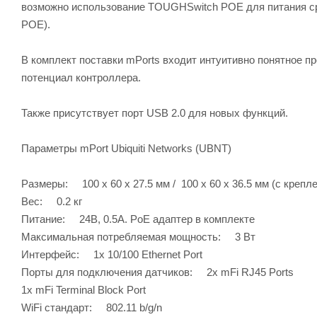
возможно использование TOUGHSwitch POE для питания ср
POE).
В комплект поставки mPorts входит интуитивно понятное п
потенциал контроллера.
Также присутствует порт USB 2.0 для новых функций.
Параметры mPort Ubiquiti Networks (UBNT)
Размеры: 100 х 60 х 27.5 мм / 100 х 60 х 36.5 мм (с крепл
Вес: 0.2 кг
Питание: 24В, 0.5A. PoE адаптер в комплекте
Максимальная потребляемая мощность: 3 Вт
Интерфейс: 1х 10/100 Ethernet Port
Порты для подключения датчиков: 2х mFi RJ45 Ports
1х mFi Terminal Block Port
WiFi стандарт: 802.11 b/g/n