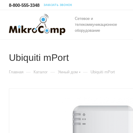
8-800-555-3348
ЗАКАЗАТЬ ЗВОНОК
Сетевое и
телекоммуникационное
оборудование
Ubiquiti mPort
—
—
—
Главная
Каталог
Умный дом
Ubiquiti mPort