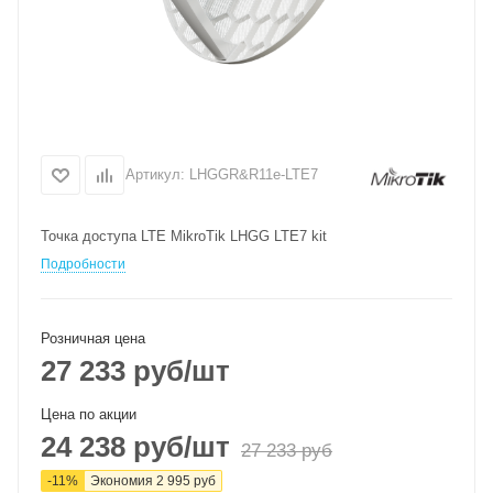
Артикул:
LHGGR&R11e-LTE7
Точка доступа LTE MikroTik LHGG LTE7 kit
Подробности
Розничная цена
27 233
руб
/шт
Цена по акции
24 238
руб
/шт
27 233
руб
-
11
%
Экономия
2 995
руб