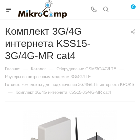
0
Комплект 3G/4G
интернета KSS15-
3G/4G-MR cat4
—
—
—
Главная
Каталог
Оборудование GSM/3G/4G/LTE
—
Роутеры со встроенным модемом 3G/4G/LTE
Готовые комплекты для подключения 3G/4G/LTE интернета KROKS
—
Комплект 3G/4G интернета KSS15-3G/4G-MR cat4