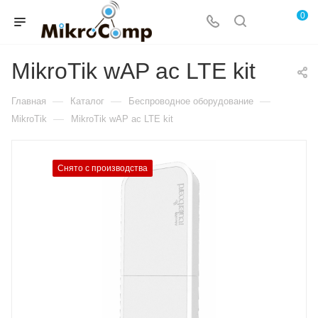
0
MikroTik wAP ac LTE kit
—
—
—
Главная
Каталог
Беспроводное оборудование
—
MikroTik
MikroTik wAP ac LTE kit
Снято с производства