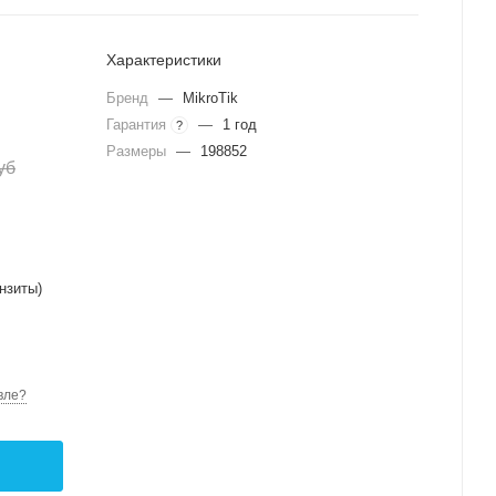
Характеристики
Бренд
—
MikroTik
Гарантия
—
1 год
?
Размеры
—
198852
уб
нзиты)
вле?