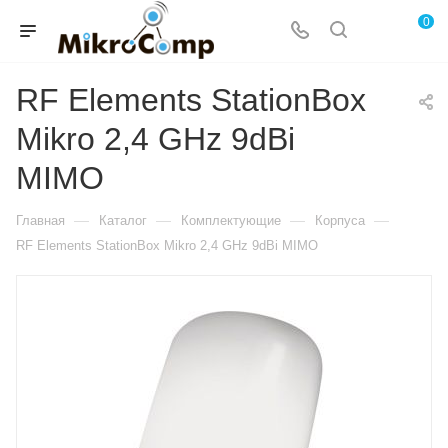
0
RF Elements StationBox
Mikro 2,4 GHz 9dBi
MIMO
—
—
—
—
Главная
Каталог
Комплектующие
Корпуса
RF Elements StationBox Mikro 2,4 GHz 9dBi MIMO