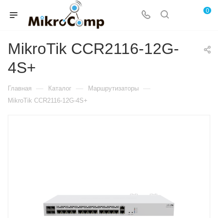
0
MikroTik CCR2116-12G-
4S+
—
—
—
Главная
Каталог
Маршрутизаторы
MikroTik CCR2116-12G-4S+